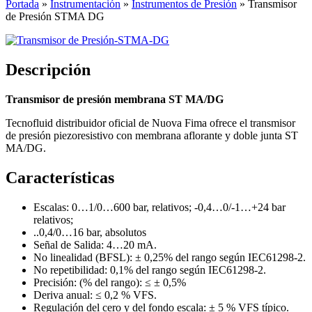
Portada
»
Instrumentación
»
Instrumentos de Presión
»
Transmisor
de Presión STMA DG
Descripción
Transmisor de presión membrana ST MA/DG
Tecnofluid distribuidor oficial de Nuova Fima ofrece el transmisor
de presión piezoresistivo con membrana aflorante y doble junta ST
MA/DG.
Características
Escalas: 0…1/0…600 bar, relativos; -0,4…0/-1…+24 bar
relativos;
..0,4/0…16 bar, absolutos
Señal de Salida: 4…20 mA.
No linealidad (BFSL): ± 0,25% del rango según IEC61298-2.
No repetibilidad: 0,1% del rango según IEC61298-2.
Precisión: (% del rango): ≤ ± 0,5%
Deriva anual: ≤ 0,2 % VFS.
Regulación del cero y del fondo escala: ± 5 % VFS típico.