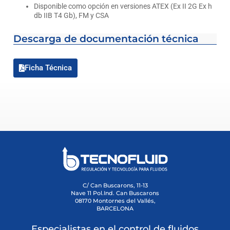
Disponible como opción en versiones ATEX (Ex II 2G Ex h
db IIB T4 Gb), FM y CSA
Descarga de documentación técnica
Ficha Técnica
C/ Can Buscarons, 11-13
Nave 11 Pol.Ind. Can Buscarons
08170 Montornes del Vallés,
BARCELONA
Especialistas en el control de fluidos